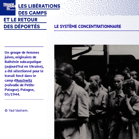
LE SYSTÈME CONCENTRATIONNAIRE
Un groupe de femmes
juives, originaires de
Ruthénie subcarpatique
(aujourd'hui en Ukraine),
a été sélectionné pour le
travail forcé dans le
camp d'
Auschwitz
(voïvodie de Petite-
Pologne). Pologne,
05/1944.
© Yad Vashem.