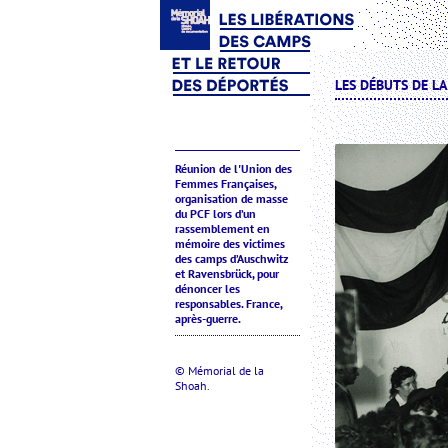
LES DÉBUTS DE L
Réunion de l'Union des
Femmes Françaises,
organisation de masse
du PCF lors d’un
rassemblement en
mémoire des victimes
des camps d’Auschwitz
et Ravensbrück, pour
dénoncer les
responsables. France,
après-guerre.
© Mémorial de la
Shoah.