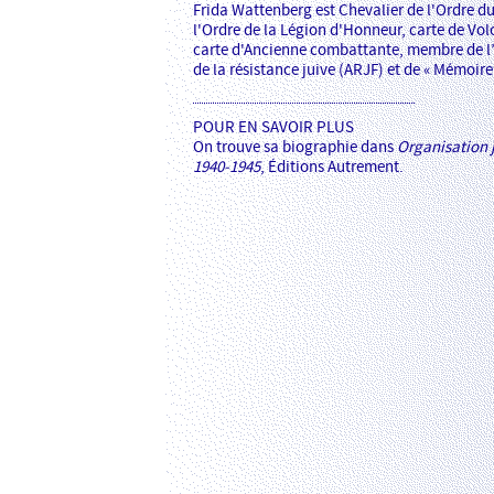
Frida Wattenberg est Chevalier de l'Ordre du
l'Ordre de la Légion d'Honneur, carte de Vol
carte d'Ancienne combattante, membre de l’
de la résistance juive (ARJF) et de « Mémoire 
POUR EN SAVOIR PLUS
On trouve sa biographie dans
Organisation 
1940-1945
, Éditions Autrement.