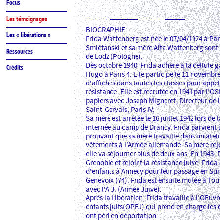
Focus
Les témoignages
BIOGRAPHIE
Les « libérations »
Frida Wattenberg est née le 07/04/1924 à Par
Smiétanski et sa mère Alta Wattenberg sont o
Ressources
de Lodz (Pologne).
Dès octobre 1940, Frida adhère à la cellule g
Crédits
Hugo à Paris 4. Elle participe le 11 novembr
d'affiches dans toutes les classes pour appele
résistance. Elle est recrutée en 1941 par l’OS
papiers avec Joseph Migneret, Directeur de l
Saint-Gervais, Paris IV.
Sa mère est arrêtée le 16 juillet 1942 lors de l
internée au camp de Drancy. Frida parvient à
prouvant que sa mère travaille dans un ateli
vêtements à l’Armée allemande. Sa mère rej
elle va séjourner plus de deux ans. En 1943, 
Grenoble et rejoint la résistance juive. Frid
d'enfants à Annecy pour leur passage en Sui
Genevoix (74). Frida est ensuite mutée à Toul
avec l'A.J. (Armée Juive).
Après la Libération, Frida travaille à l’OEuv
enfants juifs(OPEJ) qui prend en charge les 
ont péri en déportation.