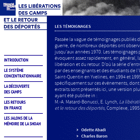
LES TÉMOIGNAGES
Passée la vague de témoignages publiés d
guerre, de nombreux déportés ont observé
jusqu’aux années 1970. Les témoignages 
évoquent assez rapidement, en général, l
INTRODUCTION
libération et du retour. D’où la série d’entr
par des enseignants et des étudiants de l’
LE SYSTÈME
CONCENTRATIONNAIRE
Saint-Quentin en Yvelines, en 1994 et 199
spécifiquement sur ces événements, dont 
LA DÉCOUVERTE
extraits sont présentés ici, une version p
DES CAMPS
ayant été publiée in :
M.-A. Matard-Bonucci, E. Lynch,
La libéra
LES RETOURS
et le retour des déportés
, Complexe, 1995
EN FRANCE
LES JALONS DE LA
MÉMOIRE DE LA SHOAH
Odette Abadi
Charles Baron